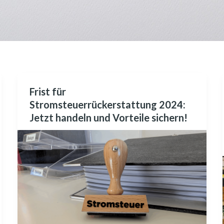
Frist für
Frist
Stromsteuerrückerstattung 2024:
für
Jetzt handeln und Vorteile sichern!
Stromsteuerrückerstattung
2024:
Jetzt
handeln
und
Vorteile
sichern!