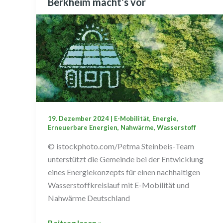
Berkheim macht’s vor
Berkheim
macht’s
vor
19. Dezember 2024
|
E-Mobilität
,
Energie
,
Erneuerbare Energien
,
Nahwärme
,
Wasserstoff
© istockphoto.com/Petma Steinbeis-Team
unterstützt die Gemeinde bei der Entwicklung
eines Energiekonzepts für einen nachhaltigen
Wasserstoffkreislauf mit E-Mobilität und
Nahwärme Deutschland
Beitrag lesen »