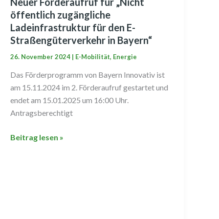
Neuer Förderaufruf für „Nicht
Neuer
öffentlich zugängliche
Förderaufruf
Ladeinfrastruktur für den E-
für
Straßengüterverkehr in Bayern“
„Nicht
öffentlich
26. November 2024
|
E-Mobilität
,
Energie
zugängliche
Das Förderprogramm von Bayern Innovativ ist
Ladeinfrastruktur
am 15.11.2024 im 2. Förderaufruf gestartet und
für
endet am 15.01.2025 um 16:00 Uhr.
den
Antragsberechtigt
E-
Straßengüterverkehr
Beitrag lesen »
in
Bayern“