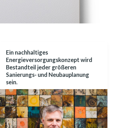
Ein nachhaltiges
Ein
Energieversorgungskonzept wird
nachhaltiges
Bestandteil jeder größeren
Energieversorgungskonzept
Sanierungs- und Neubauplanung
wird
sein.
Bestandteil
jeder
größeren
Sanierungs-
und
Neubauplanung
sein.