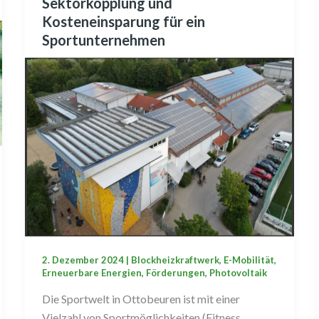
Sektorkopplung und
Sektorkopplung
Kosteneinsparung für ein
und
Sportunternehmen
Kosteneinsparung
für
ein
Sportunternehmen
2. Dezember 2024
|
Blockheizkraftwerk
,
E-Mobilität
,
Erneuerbare Energien
,
Förderungen
,
Photovoltaik
Die Sportwelt in Ottobeuren ist mit einer
Vielzahl von Sportmöglichkeiten (Fitness,